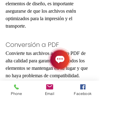
elementos de diseño, es importante 
asegurarse de que los archivos estén 
optimizados para la impresión y el 
transporte.
Conversión a PDF
Convierte tus archivos a formato PDF de 
alta calidad para garantizar que todos los 
elementos se mantengan en su lugar y que 
no haya problemas de compatibilidad.
Compresión y 
Phone
Email
Facebook
empaquetado
Comprime tus archivos para facilitar su 
envío y asegúrate de empaquetarlos 
correctamente para evitar daños durante el 
transporte.